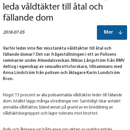
leda våldtäkter till åtal och
fällande dom
Mer
2018-07-05
Varför leder inte fler misstänkta våldtäkter till åtal och
fällande domar? Det var frågeställningen i ett av Polisens
seminarier under Almedalsveckan. Niklas Långström från RMV
deltog i egenskap av sexualbrottsforskare, tillsammans med
Anna Lindström från polisen och åklagare Karin Lundström
Kron.
Högst 15 procent av alla polisanmälda våldtäkter leder till fällande
dom. Istället läggs många utredningar ner. Samtidigt ökar antalet
anmälda våldtäkter, bland annat på grund av en breddning av
våldtäktsbegreppet och lägre tolerans mot brottet.
Polis och åklagare var båda ense om vikten av snabba initiala