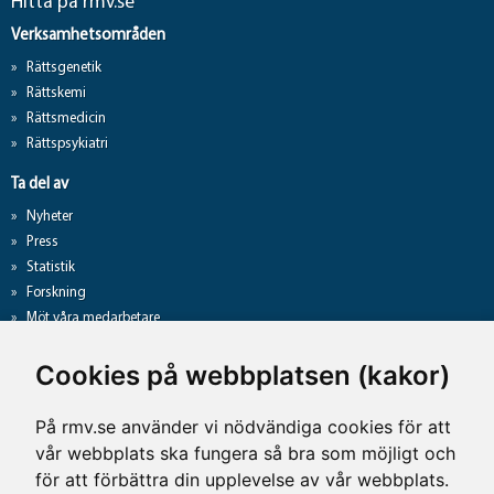
Hitta på rmv.se
Verksamhetsområden
Rättsgenetik
Rättskemi
Rättsmedicin
Rättspsykiatri
Ta del av
Nyheter
Press
Statistik
Forskning
Möt våra medarbetare
Gå direkt till
Cookies på webbplatsen (kakor)
Analyslista
Hantering av personuppgifter
På rmv.se använder vi nödvändiga cookies för att
Lediga jobb
vår webbplats ska fungera så bra som möjligt och
Tillgänglighet på rmv.se
för att förbättra din upplevelse av vår webbplats.