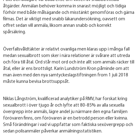
åtgärder. Anmälan behöver komma in snarast möjligt och tidiga
förhör med både målsägande och misstänkt genomföras och gärna
filmas. Det är viktigt med snabb läkarundersökning, oavsett om
offret sedan vill anmäla, liksom annan snabb och korrekt
spårsäkring.
Överfallsvåldtäkter är relativt ovanliga men klaras upp i många fall
medan sexualbrott som sker i nära relationer är svårare att utreda
och föra till åtal. Ord står mot ord och inte allt som anmäls räcker till
åtal, eller är ens brottsligt. Karin Lundström Kron påminde om att
man även med den nya samtyckeslagstiftningen from 1 juli 2018
måste kunna bevisa brottsuppsåt.
Niklas Långström, kvalificerad analytiker på RMV, har forskat kring
sexualbrott i över tjugo år och lyfte att 80-85% av alla sexuella
övergrepp inte anmäls, lägre andel ju närmare den egna familjen
förövaren finns, om förövaren är en betrodd person eller kvinna.
Små förändringar i vad vi uppfattar som faktiska sexövergrepp och
sedan polisanmäler påverkar anmälningsstatistiken.