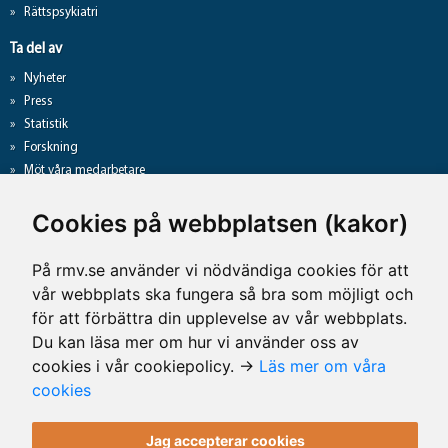
Rättspsykiatri
Ta del av
Nyheter
Press
Statistik
Forskning
Möt våra medarbetare
Gå direkt till
Cookies på webbplatsen (kakor)
Analyslista
Hantering av personuppgifter
På rmv.se använder vi nödvändiga cookies för att
Lediga jobb
vår webbplats ska fungera så bra som möjligt och
Tillgänglighet på rmv.se
för att förbättra din upplevelse av vår webbplats.
Du kan läsa mer om hur vi använder oss av
cookies i vår cookiepolicy. →
Läs mer om våra
Kontaktuppgifter
cookies
Rättsmedicinalverket
Jag accepterar cookies