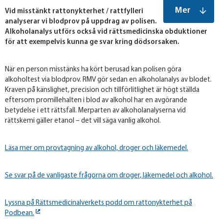
Mer
Vid misstänkt rattonykterhet / rattfylleri
analyserar vi blodprov på uppdrag av polisen.
Alkoholanalys utförs också vid rättsmedicinska obduktioner
för att exempelvis kunna ge svar kring dödsorsaken.
När en person misstänks ha kört berusad kan polisen göra
alkoholtest via blodprov. RMV gör sedan en alkoholanalys av blodet.
Kraven på känslighet, precision och tillförlitlighet är högt ställda
eftersom promillehalten i blod av alkohol har en avgörande
betydelse i ett rättsfall. Merparten av alkoholanalyserna vid
rättskemi gäller etanol – det vill säga vanlig alkohol.
Läsa mer om provtagning av alkohol, droger och läkemedel.
Se svar på de vanligaste frågorna om droger, läkemedel och alkohol.
Lyssna på Rättsmedicinalverkets podd om rattonykterhet på
Podbean.