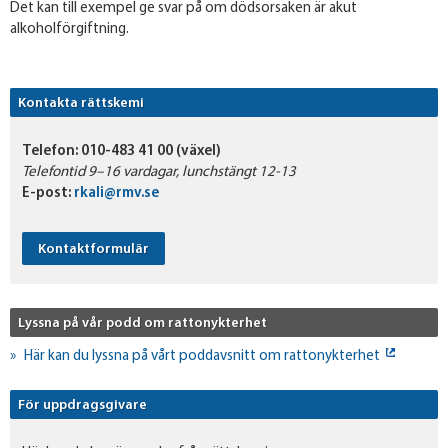
Det kan till exempel ge svar på om dödsorsaken är akut
alkoholförgiftning.
Kontakta rättskemi
Telefon:
010-483 41 00 (växel)
Telefontid 9–16 vardagar, lunchstängt 12-13
E-post:
rkali@rmv.se
Kontaktformulär
Lyssna på vår podd om rattonykterhet
Här kan du lyssna på vårt poddavsnitt om rattonykterhet
För uppdragsgivare