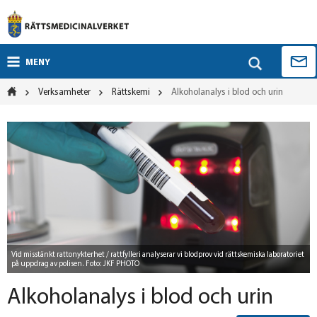
MENY
Verksamheter
Rättskemi
Alkoholanalys i blod och urin
Vid misstänkt rattonykterhet / rattfylleri analyserar vi blodprov vid rättskemiska laboratoriet
på uppdrag av polisen. Foto: JKF PHOTO
Alkoholanalys i blod och urin