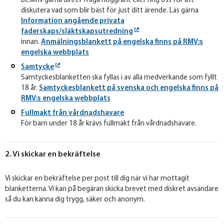
Beskriv gärna din/er fråga noggrant eller ring oss för att
diskutera vad som blir bäst för just ditt ärende. Läs gärna
Information angående privata
faderskaps/släktskapsutredning
innan.
Anmälningsblankett på engelska finns på RMV:s
engelska webbplats
Samtycke
Samtyckesblanketten ska fyllas i av alla medverkande som fyllt
18 år.
Samtyckesblankett på svenska och engelska finns på
RMV:s engelska webbplats
Fullmakt från vårdnadshavare
För barn under 18 år krävs fullmakt från vårdnadshavare.
2. Vi skickar en bekräftelse
Vi skickar en bekräftelse per post till dig när vi har mottagit
blanketterna. Vi kan på begäran skicka brevet med diskret avsändare
så du kan känna dig trygg, säker och anonym.