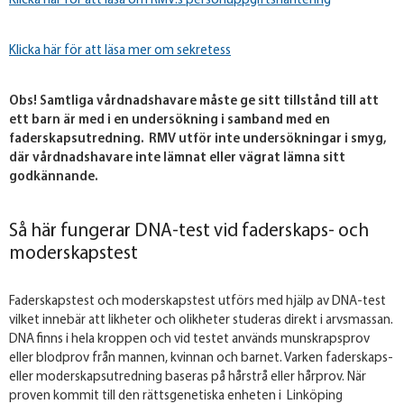
Klicka här för att läsa om RMV:s personuppgiftshantering
Klicka här för att läsa mer om sekretess
Obs! Samtliga vårdnadshavare måste ge sitt tillstånd till att
ett barn är med i en undersökning i samband med en
faderskapsutredning. RMV utför inte undersökningar i smyg,
där vårdnadshavare inte lämnat eller vägrat lämna sitt
godkännande.
Så här fungerar DNA-test vid faderskaps- och
moderskapstest
Faderskapstest och moderskapstest utförs med hjälp av DNA-test
vilket innebär att likheter och olikheter studeras direkt i arvsmassan.
DNA finns i hela kroppen och vid testet används munskrapsprov
eller blodprov från mannen, kvinnan och barnet. Varken faderskaps-
eller moderskapsutredning baseras på hårstrå eller hårprov. När
proven kommit till den rättsgenetiska enheten i Linköping