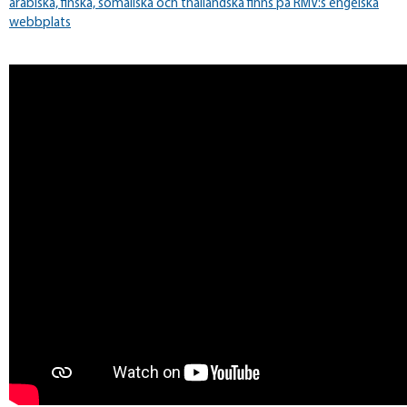
arabiska, finska, somaliska och thailändska finns på RMV:s engelska
webbplats