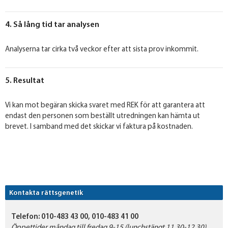
4. Så lång tid tar analysen
Analyserna tar cirka två veckor efter att sista prov inkommit.
5. Resultat
Vi kan mot begäran skicka svaret med REK för att garantera att
endast den personen som beställt utredningen kan hämta ut
brevet. I samband med det skickar vi faktura på kostnaden.
Kontakta rättsgenetik
Telefon:
010-483 43 00, 010-483 41 00
Öppettider måndag till fredag 9-15 (lunchstängt 11.30-12.30)