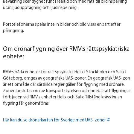
Bevakning sker dygnet runt i realtid och med rätt till bildinspelning
utan ljudupptagning och ljudinspelning.
Porttelefonerna spelar inte in bilder och bild visas enbart efter
påringning.
Om drönarflygning över RMV:s rättspsykiatriska
enheter
RMV:s båda enheter för rättspsykiatri, Helix i Stockholm och Salix i
Göteborg, omges av geografiska UAS-zoner. En geografisk UAS-zon
är ett område där särskilda regler gäller för flygning med drönare.
Zonen beslutas om av Transportstyrelsen och innebär att flygning är
förbjuden vid RMV:s enheter Helix och Salix. Tillstånd krävs innan
flygning får genomföras.
Här kan du se drönarkartan för Sverige med UAS-zoner