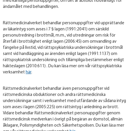
med känsliga personuppgifter, om det är absolut nödvändigt för
ändamålet med behandlingen.
Rättsmedicinalverket behandlar personuppgifter vid upprättande
av läkarintyg som avses i 7 § lagen (1991:2041) om särskild
personutredning i brottmål, m.m., vid utredningar om risk för
återfall i brottslighet enligt lagen (2006:45) om omvandling av
fängelse på livstid, vid rättspsykiatriska undersökningar i brottmål
samt vid handläggning av ärenden enligt lagen (1991:1137) om
rättspsykiatrisk undersökning och tillämpliga bestämmelser enligt
häkteslagen (2010:611) . Du kan läsa mer om vår rättspsykiatriska
verksamhet
här
.
Rättsmedicinalverket behandlar även personuppgifter vid
rättsmedicinska obduktioner och andra rättsmedicinska
undersökningar samt i verksamhet med utfärdande av sådana intyg
som avses i lagen (2005:225) om rättsintyg i anledning av brott.
Vidare behandlar Rättsmedicinalverket personuppgifter genom
rättsmedicinsk medverkan i övrigt på begäran av domstol, allmän
åklagare, Polismyndigheten och Säkerhetspolisen. Du kan läsa mer