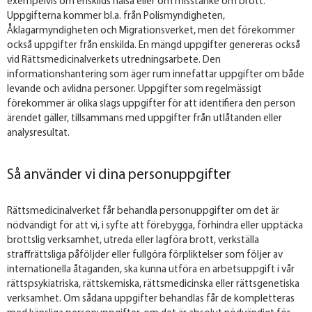
exempelvis om enskilds hälsa eller om misstanke om brott.
Uppgifterna kommer bl.a. från Polismyndigheten,
Åklagarmyndigheten och Migrationsverket, men det förekommer
också uppgifter från enskilda. En mängd uppgifter genereras också
vid Rättsmedicinalverkets utredningsarbete. Den
informationshantering som äger rum innefattar uppgifter om både
levande och avlidna personer. Uppgifter som regelmässigt
förekommer är olika slags uppgifter för att identifiera den person
ärendet gäller, tillsammans med uppgifter från utlåtanden eller
analysresultat.
Så använder vi dina personuppgifter
Rättsmedicinalverket får behandla personuppgifter om det är
nödvändigt för att vi, i syfte att förebygga, förhindra eller upptäcka
brottslig verksamhet, utreda eller lagföra brott, verkställa
straffrättsliga påföljder eller fullgöra förpliktelser som följer av
internationella åtaganden, ska kunna utföra en arbetsuppgift i vår
rättspsykiatriska, rättskemiska, rättsmedicinska eller rättsgenetiska
verksamhet. Om sådana uppgifter behandlas får de kompletteras