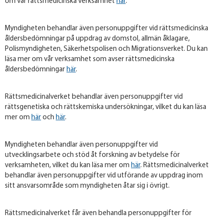
om vår rättsmedicinska verksamhet
här
.
Myndigheten behandlar även personuppgifter vid rättsmedicinska
åldersbedömningar på uppdrag av domstol, allmän åklagare,
Polismyndigheten, Säkerhetspolisen och Migrationsverket. Du kan
läsa mer om vår verksamhet som avser rättsmedicinska
åldersbedömningar
här
.
Rättsmedicinalverket behandlar även personuppgifter vid
rättsgenetiska och rättskemiska undersökningar, vilket du kan läsa
mer om
här
och
här
.
Myndigheten behandlar även personuppgifter vid
utvecklingsarbete och stöd åt forskning av betydelse för
verksamheten, vilket du kan läsa mer om
här
. Rättsmedicinalverket
behandlar även personuppgifter vid utförande av uppdrag inom
sitt ansvarsområde som myndigheten åtar sig i övrigt.
Rättsmedicinalverket får även behandla personuppgifter för