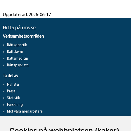
Uppdaterad: 2026-06-17
Hitta på rmv.se
Verksamhetsområden
Rättsgenetik
Rättskemi
Rättsmedicin
Rättspsykiatri
Ta del av
Nyheter
Press
Statistik
Forskning
Möt våra medarbetare
Gå direkt till
Cookies på webbplatsen (kakor)
Analyslista