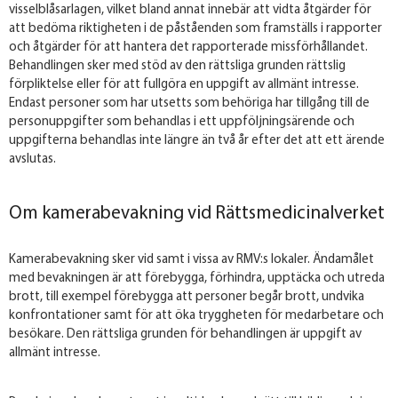
visselblåsarlagen, vilket bland annat innebär att vidta åtgärder för
att bedöma riktigheten i de påståenden som framställs i rapporter
och åtgärder för att hantera det rapporterade missförhållandet.
Behandlingen sker med stöd av den rättsliga grunden rättslig
förpliktelse eller för att fullgöra en uppgift av allmänt intresse.
Endast personer som har utsetts som behöriga har tillgång till de
personuppgifter som behandlas i ett uppföljningsärende och
uppgifterna behandlas inte längre än två år efter det att ett ärende
avslutas.
Om kamerabevakning vid Rättsmedicinalverket
Kamerabevakning sker vid samt i vissa av RMV:s lokaler. Ändamålet
med bevakningen är att förebygga, förhindra, upptäcka och utreda
brott, till exempel förebygga att personer begår brott, undvika
konfrontationer samt för att öka tryggheten för medarbetare och
besökare. Den rättsliga grunden för behandlingen är uppgift av
allmänt intresse.