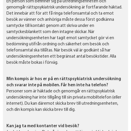
En person som befinner sig på utredningsenheten och
genomgår rättspsykiatrisk undersökning är fortfarande häktad.
Det innebär att för att få ringa telefonsamtal och ta emot
besök av vänner och anhöriga måste dessa först godkänna
samtycke till kontakt genom att skriva under en
samtyckesblankett som den intagne skickar. När
undersökningsenheten har tagit emot samtycket gör vi en
bedömning utifrån ordning och säkerhet om besök och
telefonsamtal ska tillåtas. När besök väl är godkänt så har
undersökningsenheten ett begränsat antal besökstider. Alla
besök måste bokas i förväg.
Min kompis är hos er på en rättspsykiatrisk undersökning
och svarar inte på mobilen. Får hen inte ha telefon?
Personer som är häktade och genomgår en rättspsykiatrisk
undersökning har inte tillgång till sin privata mobiltelefon (eller
internet). Du kan däremot skicka brev till utredningsenheten,
och din kompis kan skicka brev till dig.
Kan jag ta med kontanter vid besök?