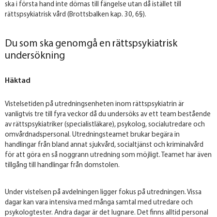
ska i första hand inte dömas till fängelse utan då istället till
rättspsykiatrisk vård (Brottsbalken kap. 30, 6§).
Du som ska genomgå en rättspsykiatrisk
undersökning
Häktad
Vistelsetiden på utredningsenheten inom rättspsykiatrin är
vanligtvis tre till fyra veckor då du undersöks av ett team bestående
av rättspsykiatriker (specialistläkare), psykolog, socialutredare och
omvårdnadspersonal. Utredningsteamet brukar begära in
handlingar från bland annat sjukvård, socialtjänst och kriminalvård
för att göra en så noggrann utredning som möjligt. Teamet har även
tillgång till handlingar från domstolen.
Under vistelsen på avdelningen ligger fokus på utredningen. Vissa
dagar kan vara intensiva med många samtal med utredare och
psykologtester. Andra dagar är det lugnare. Det finns alltid personal