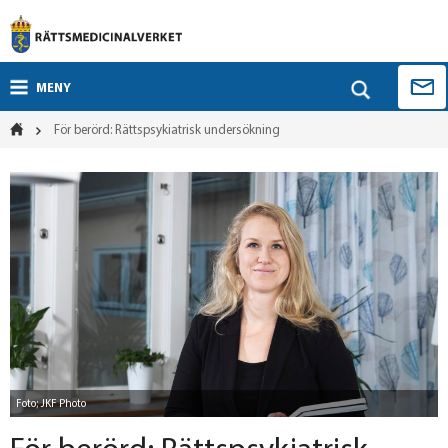
MENY
För berörd: Rättspsykiatrisk undersökning
Foto; JKF Photo