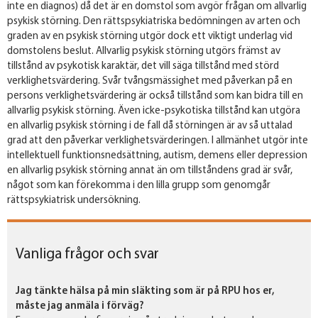
inte en diagnos) då det är en domstol som avgör frågan om allvarlig
psykisk störning. Den rättspsykiatriska bedömningen av arten och
graden av en psykisk störning utgör dock ett viktigt underlag vid
domstolens beslut. Allvarlig psykisk störning utgörs främst av
tillstånd av psykotisk karaktär, det vill säga tillstånd med störd
verklighetsvärdering. Svår tvångsmässighet med påverkan på en
persons verklighetsvärdering är också tillstånd som kan bidra till en
allvarlig psykisk störning. Även icke-psykotiska tillstånd kan utgöra
en allvarlig psykisk störning i de fall då störningen är av så uttalad
grad att den påverkar verklighetsvärderingen. I allmänhet utgör inte
intellektuell funktionsnedsättning, autism, demens eller depression
en allvarlig psykisk störning annat än om tillståndens grad är svår,
något som kan förekomma i den lilla grupp som genomgår
rättspsykiatrisk undersökning.
Vanliga frågor och svar
Jag tänkte hälsa på min släkting som är på RPU hos er,
måste jag anmäla i förväg?