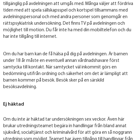
tillgänglig på avdelningen att umgås med. Många väljer att fördriva
tiden med att spela sällskapsspel och kortspel tillsammans med
avdelningspersonal och med andra personer som genomgår en
rättspsykiatrisk undersökning. Det finns TV på avdelningen och
möjlighet till motion. Du får inte ha med din mobiltelefon och du
har inte tillgång till internet.
Om du har barn kan de få hälsa på dig på avdelningen. Är barnen
under 18 år måste en eventuell annan vårdnadshavare först
samtycka till kontakt. När samtycket väl inkommit görs en
bedömning utifrån ordning och säkerhet om det är lämpligt att
barnen kommer på besök. Besök sker på en särskild
besöksavdelning.
Ej häktad
Om du inte är häktad tar undersökningen sex veckor. Även här
brukar utredningsteamet begära in handlingar från bland annat
sjukvård, socialtjänst och kriminalvård för att göra en så noggrann
utredning som möjligt. Teamet har även tillgång till handlingar från