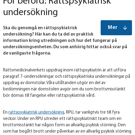
För berörd: Rättspsykiatrisk
undersökning
Mer
Ska du genomgå en rättspsykiatrisk
undersökning? Här kan du ta del av praktisk
information kring utredningen och hur det fungerar på
undersökningsenheten. Du som anhörig hittar också svar på
de vanligaste frågorna.
Rättsmedicinalverkets uppdrag inom rättspsykiatrin är att utföra
paragraf 7-undersökningar och rättspsykiatriska undersökningar på
uppdrag av domstolar. Våra utlåtanden utgör en del av
bedömningen när domstolen avgör om du som brottsmisstänkt
bör dömas till fängelse eller rättspsykiatrisk vård.
En
rättspsykiatrisk undersökning
, RPU, tar vanligtvis tre till fyra
veckor. Under en RPU utreder ett rättspsykiatriskt team om en
brottsmisstänkt har någon form av allvarlig psykisk störning. Den
som har begått brott under påverkan av en allvarlig psykisk störning