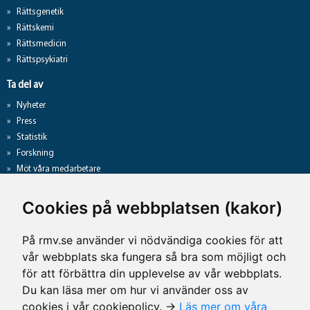
Rättsgenetik
Rättskemi
Rättsmedicin
Rättspsykiatri
Ta del av
Nyheter
Press
Statistik
Forskning
Möt våra medarbetare
Gå direkt till
Cookies på webbplatsen (kakor)
Analyslista
Hantering av personuppgifter
På rmv.se använder vi nödvändiga cookies för att
Lediga jobb
vår webbplats ska fungera så bra som möjligt och
Tillgänglighet på rmv.se
för att förbättra din upplevelse av vår webbplats.
Du kan läsa mer om hur vi använder oss av
cookies i vår cookiepolicy. →
Läs mer om våra
Kontaktuppgifter