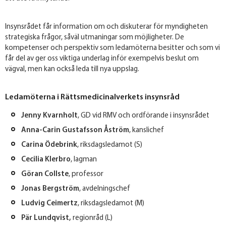
Insynsrådet får information om och diskuterar för myndigheten
strategiska frågor, såväl utmaningar som möjligheter. De
kompetenser och perspektiv som ledamöterna besitter och som vi
får del av ger oss viktiga underlag inför exempelvis beslut om
vägval, men kan också leda till nya uppslag.
Ledamöterna i Rättsmedicinalverkets insynsråd
Jenny Kvarnholt
, GD vid RMV och ordförande i insynsrådet
Anna-Carin Gustafsson Åström
, kanslichef
Carina Ödebrink
, riksdagsledamot (S)
​Cecilia Klerbro
, lagman
Göran Collste
, professor
Jonas Bergström
, avdelningschef
Ludvig Ceimertz
, riksdagsledamot (M)
Pär Lundqvist,
regionråd (L)