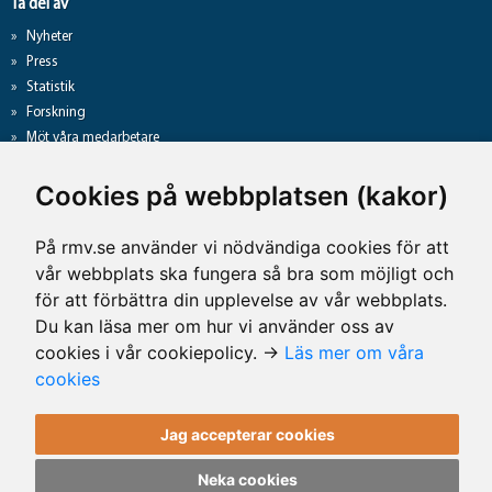
Ta del av
Nyheter
Press
Statistik
Forskning
Möt våra medarbetare
Gå direkt till
Cookies på webbplatsen (kakor)
Analyslista
Hantering av personuppgifter
På rmv.se använder vi nödvändiga cookies för att
Lediga jobb
vår webbplats ska fungera så bra som möjligt och
Tillgänglighet på rmv.se
för att förbättra din upplevelse av vår webbplats.
Du kan läsa mer om hur vi använder oss av
cookies i vår cookiepolicy. →
Läs mer om våra
Kontaktuppgifter
cookies
Rättsmedicinalverket
Jag accepterar cookies
Telefon: 010-483 41 00
E-post: rmv@rmv.se
Neka cookies