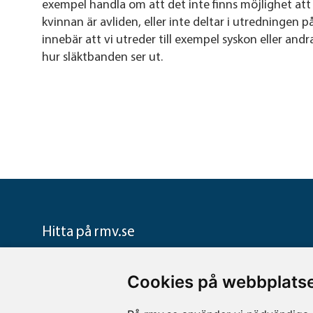
exempel handla om att det inte finns möjlighet att
kvinnan är avliden, eller inte deltar i utredningen på
innebär att vi utreder till exempel syskon eller and
hur släktbanden ser ut.
Hitta på rmv.se
Verksamhetsområden
Ta del av
Cookies på webbplatse
Rättsgenetik
Nyheter
Rättskemi
Press