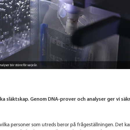
ser blir större för varje år.
iska släktskap. Genom DNA-prover och analyser ger vi säk
vilka personer som utreds beror på frågeställningen. Det kan