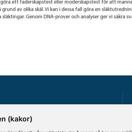
 göra ett faderskapstest eller moderskapstest för att manne
 grund av olika skäl. Vi kan i dessa fall göra en släktutrednin
ra släktingar. Genom DNA-prover och analyser ger vi säkra sv
Gå direkt till
n (kakor)
Analyslista
Hantering av personuppgifter