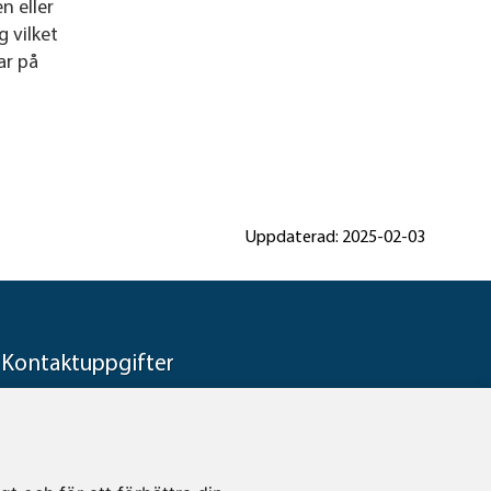
n eller
g vilket
ar på
Uppdaterad: 2025-02-03
Kontaktuppgifter
Rättsmedicinalverket
Telefon: 010-483 41 00
E-post: rmv@rmv.se