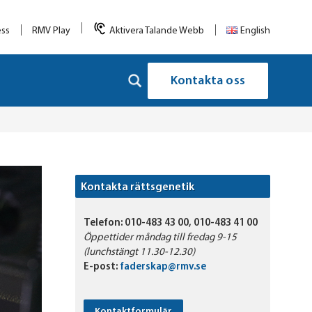
ess
RMV Play
Aktivera Talande Webb
English
Kontakta oss
Kontakta rättsgenetik
Telefon:
010-483 43 00, 010-483 41 00
Öppettider måndag till fredag 9-15
(lunchstängt 11.30-12.30)
E-post:
faderskap@rmv.se
Kontaktformulär