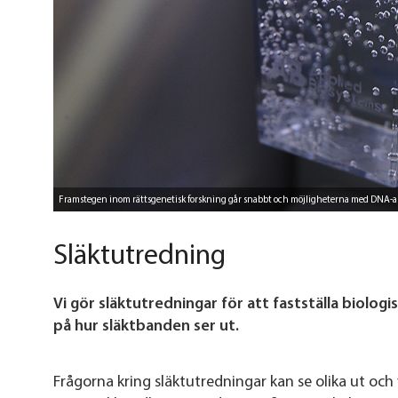
Framstegen inom rättsgenetisk forskning går snabbt och möjligheterna med DNA-analy
Släktutredning
Vi gör släktutredningar för att fastställa biolog
på hur släktbanden ser ut.
Frågorna kring släktutredningar kan se olika ut och 