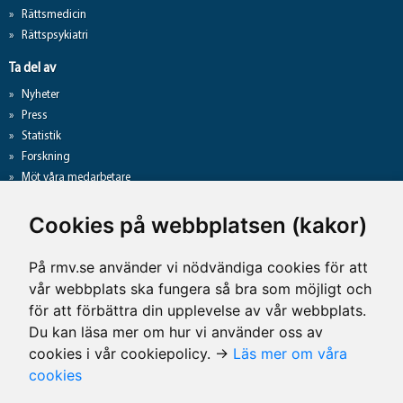
Rättsmedicin
Rättspsykiatri
Ta del av
Nyheter
Press
Statistik
Forskning
Möt våra medarbetare
Gå direkt till
Cookies på webbplatsen (kakor)
Analyslista
Hantering av personuppgifter
På rmv.se använder vi nödvändiga cookies för att
Lediga jobb
vår webbplats ska fungera så bra som möjligt och
Tillgänglighet på rmv.se
för att förbättra din upplevelse av vår webbplats.
Du kan läsa mer om hur vi använder oss av
cookies i vår cookiepolicy. →
Läs mer om våra
Kontaktuppgifter
cookies
Rättsmedicinalverket