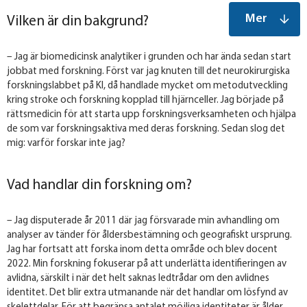
Mer
Vilken är din bakgrund?
– Jag är biomedicinsk analytiker i grunden och har ända sedan start
jobbat med forskning. Först var jag knuten till det neurokirurgiska
forskningslabbet på KI, då handlade mycket om metodutveckling
kring stroke och forskning kopplad till hjärnceller. Jag började på
rättsmedicin för att starta upp forskningsverksamheten och hjälpa
de som var forskningsaktiva med deras forskning. Sedan slog det
mig: varför forskar inte jag?
Vad handlar din forskning om?
– Jag disputerade år 2011 där jag försvarade min avhandling om
analyser av tänder för åldersbestämning och geografiskt ursprung.
Jag har fortsatt att forska inom detta område och blev docent
2022. Min forskning fokuserar på att underlätta identifieringen av
avlidna, särskilt i när det helt saknas ledtrådar om den avlidnes
identitet. Det blir extra utmanande när det handlar om lösfynd av