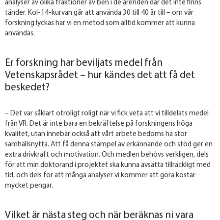
analyser av olika fraktioner av ben i de ärenden där det inte finns
tänder. Kol-14-kurvan går att använda 30 till 40 år till – om vår
forskning lyckas har vi en metod som alltid kommer att kunna
användas.
Er forskning har beviljats medel från
Vetenskapsrådet – hur kändes det att få det
beskedet?
– Det var såklart otroligt roligt när vi fick veta att vi tilldelats medel
från VR. Det är inte bara en bekräftelse på forskningens höga
kvalitet, utan innebär också att vårt arbete bedöms ha stor
samhällsnytta. Att få denna stämpel av erkännande och stöd ger en
extra drivkraft och motivation. Och medlen behövs verkligen, dels
för att min doktorand i projektet ska kunna avsätta tillräckligt med
tid, och dels för att många analyser vi kommer att göra kostar
mycket pengar.
Vilket är nästa steg och när beräknas ni vara