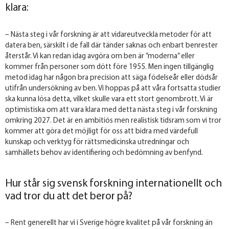
klara:
– Nästa steg i vår forskning är att vidareutveckla metoder för att
datera ben, särskilt i de fall där tänder saknas och enbart benrester
återstår. Vi kan redan idag avgöra om ben är ”moderna” eller
kommer från personer som dött före 1955. Men ingen tillgänglig
metod idag har någon bra precision att säga födelseår eller dödsår
utifrån undersökning av ben. Vi hoppas på att våra fortsatta studier
ska kunna lösa detta, vilket skulle vara ett stort genombrott. Vi är
optimistiska om att vara klara med detta nästa steg i vår forskning
omkring 2027. Det är en ambitiös men realistisk tidsram som vi tror
kommer att göra det möjligt för oss att bidra med värdefull
kunskap och verktyg för rättsmedicinska utredningar och
samhällets behov av identifiering och bedömning av benfynd.
Hur står sig svensk forskning internationellt och
vad tror du att det beror på?
– Rent generellt har vi i Sverige högre kvalitet på vår forskning än