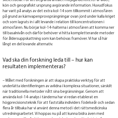
skelettdelar. För att begränsa antalet möjliga identiteter är ålder,
kön och geografiskt ursprung avgörande information. Huvudfokus
har varit på analys av det extra kol-14 som tillkommit i atmosfären
på grund av kärnvapenprovsprängningar ovan jord under kalla kriget
och som lagrats in i allt levande i relation till koncentrationen i
atmosfären. Nu börjar kol-14-halterna i atmosfären att komma ner
till basalnivån och därför behöver vi hitta kompletterande metoder
för åldersuppskattning som kan behövas framöver. Vi har så här
långt en del lovande alternativ.
Vad ska din forskning leda till – hur kan
resultaten implementeras?
– Målet med forskningen är att skapa praktiska verktyg för att
underlätta identifieringen av avlidna i komplexa situationer, särskilt
när traditionella metoder nått sina begränsningar. Genom att
använda kol-14-analys i tänderna har vi redan etablerat en
högprecisionsteknik för att fastställa individers födelseår och sedan
flera år tillbaka har vi använt denna metod i det rättsmedicinska
utredningsarbetet. Vi hoppas nu på att kunna bidra även med