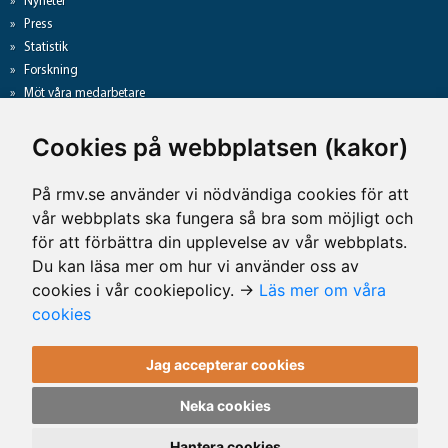
Nyheter
Press
Statistik
Forskning
Möt våra medarbetare
Gå direkt till
Cookies på webbplatsen (kakor)
Analyslista
Hantering av personuppgifter
På rmv.se använder vi nödvändiga cookies för att
Lediga jobb
vår webbplats ska fungera så bra som möjligt och
Tillgänglighet på rmv.se
för att förbättra din upplevelse av vår webbplats.
Du kan läsa mer om hur vi använder oss av
cookies i vår cookiepolicy. →
Läs mer om våra
Kontaktuppgifter
cookies
Rättsmedicinalverket
Jag accepterar cookies
Telefon: 010-483 41 00
E-post: rmv@rmv.se
Neka cookies
Kontakta oss
Hantera cookies