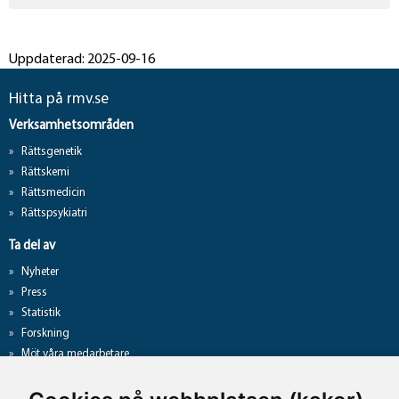
Uppdaterad: 2025-09-16
Hitta på rmv.se
Verksamhetsområden
Rättsgenetik
Rättskemi
Rättsmedicin
Rättspsykiatri
Ta del av
Nyheter
Press
Statistik
Forskning
Möt våra medarbetare
Gå direkt till