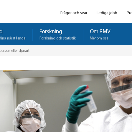
Frågor och svar
Lediga jobb
Pr
d
Forskning
Om RMV
dina närstående
Forskning och statistik
Mer om oss
person eller djurart