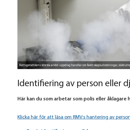
Rättsgenetikens största andel uppdrag handlar om faderskapsutredningar, släktutr
Identifiering av person eller d
Här kan du som arbetar som polis eller åklagare hi
Klicka här för att läsa om RMV:s hantering av perso