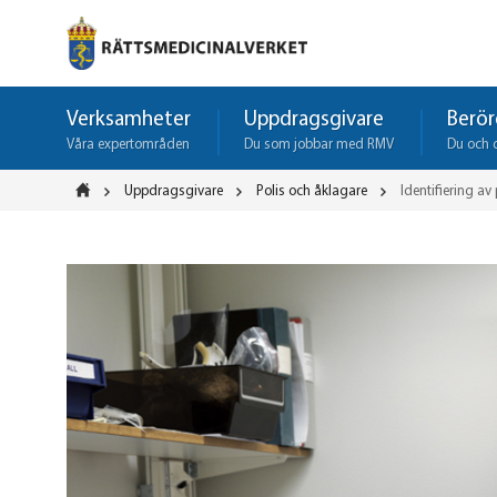
Verksamheter
Uppdragsgivare
Berör
Våra expertområden
Du som jobbar med RMV
Du och 
Uppdragsgivare
Polis och åklagare
Identifiering av 