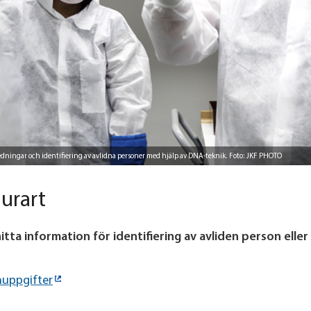
edningar och identifiering av avlidna personer med hjälp av DNA-teknik. Foto: JKF PHOTO
jurart
tta information för identifiering av avliden person eller 
nuppgifter