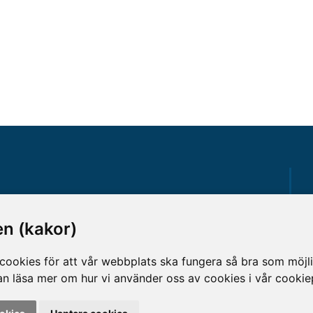
Gå direkt till
n (kakor)
Analyslista
Hantering av personuppgifter
ookies för att vår webbplats ska fungera så bra som möjlig
Lediga jobb
an läsa mer om hur vi använder oss av cookies i vår cooki
Tillgänglighet på rmv.se
betare