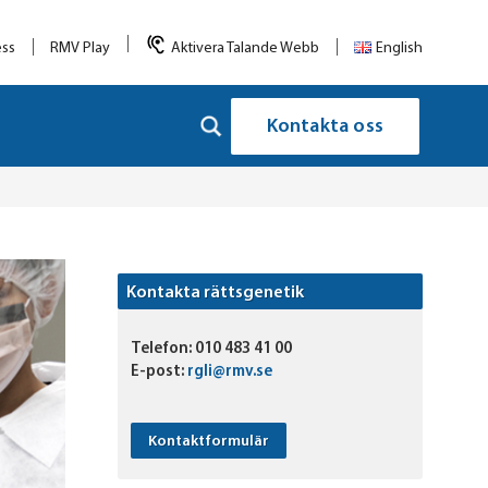
ess
RMV Play
Aktivera Talande Webb
English
Kontakta oss
Kontakta rättsgenetik
Telefon:
010 483 41 00
E-post:
rgli@rmv.se
Kontaktformulär