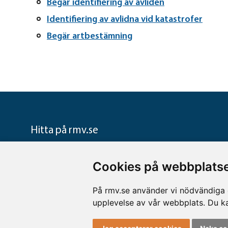
Begär identifiering av avliden
Identifiering av avlidna vid katastrofer
Begär artbestämning
Hitta på rmv.se
Verksamhetsområden
Ta del av
Cookies på webbplatse
Rättsgenetik
Nyheter
Rättskemi
Press
På rmv.se använder vi nödvändiga c
Rättsmedicin
Statistik
upplevelse av vår webbplats. Du k
Rättspsykiatri
Forskning
Möt våra medar