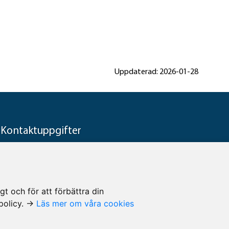
Uppdaterad: 2026-01-28
Kontaktuppgifter
Rättsmedicinalverket
Telefon: 010-483 41 00
E-post: rmv@rmv.se
t och för att förbättra din
epolicy. →
Läs mer om våra cookies
Kontakta oss