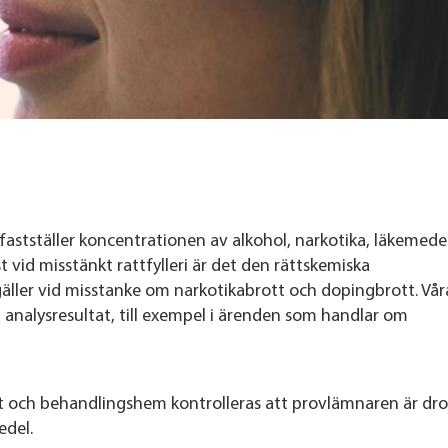
fastställer koncentrationen av alkohol, narkotika, läkemede
t vid misstänkt rattfylleri är det den rättskemiska
ller vid misstanke om narkotikabrott och dopingbrott. Vår
a analysresultat, till exempel i ärenden som handlar om
st och behandlingshem kontrolleras att provlämnaren är drog
edel.