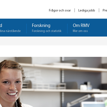
Frågor och svar
Lediga jobb
Pr
d
Forskning
Om RMV
dina närstående
Forskning och statistik
Mer om oss