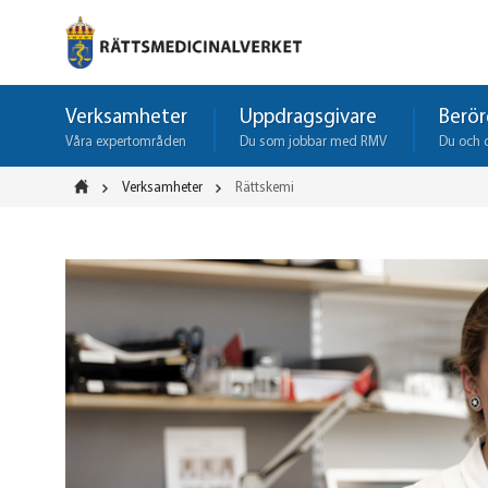
Verksamheter
Uppdragsgivare
Berör
Våra expertområden
Du som jobbar med RMV
Du och 
Verksamheter
Rättskemi