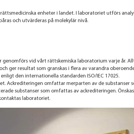
ättsmedicinska enheter i landet. I laboratoriet utförs analy
påras och utvärderas på molekylär nivå.
 genomförs vid vårt rättskemiska laboratorium varje år. All
ch ger resultat som granskas i flera av varandra oberoende
 enligt den internationella standarden ISO/IEC 17025.
betet. Ackrediteringen omfattar merparten av de substanser 
rterade substanser som omfattas av ackrediteringen. Önskas
ontaktas laboratoriet.