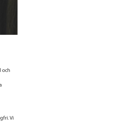
l och
a
fri. Vi