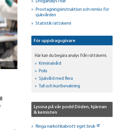
Droganalys i hår
Provtagningsinstruktion och remiss för
sjukvården
Statistik rättskemi
För uppdragsgivare
Här kan du begära analys från rättskemi.
Kriminalvård
Polis
Sjukvård med flera
Tull och kustbevakning
ll
0
Lyssna på vår podd Döden, hjärnan
& kemisten
Ringa narkotikabrott eget bruk