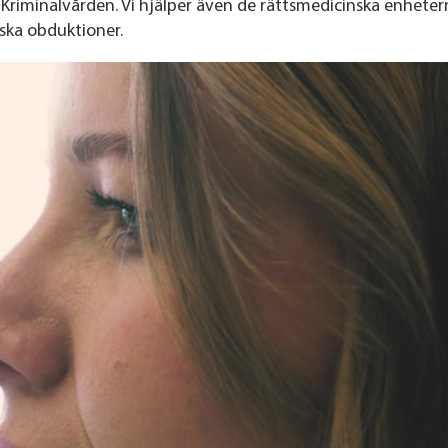
h Kriminalvården. Vi hjälper även de rättsmedicinska enhete
ska obduktioner.