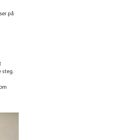
ser på
t
 steg.
som