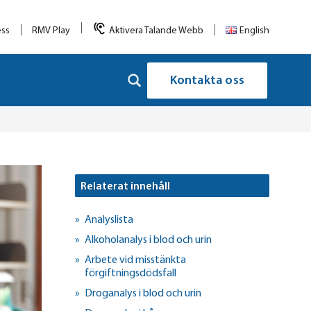
ess
RMV Play
Aktivera Talande Webb
English
Kontakta oss
Relaterat innehåll
Analyslista
Alkoholanalys i blod och urin
Arbete vid misstänkta
förgiftningsdödsfall
Droganalys i blod och urin