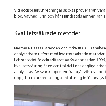
Vid dödsorsaksutredningar skickas prover från våra r
blod, vävnad, urin och hår. Hundratals ämnen kan s
Kvalitetssäkrade metoder
Närmare 100 000 ärenden och cirka 800 000 analyser
analysarbete utförs med kvalitetssäkrade metoder o
Laboratoriet är ackrediterat av Swedac sedan 1996,
Kvalitetssäkring är en central del i det dagliga ar
analyseras. Av svarsrapporten framgår vilka rappo
uppgift om ackrediteringsomfattning inför analys k