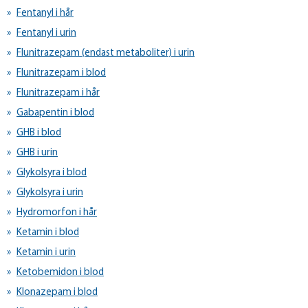
Fentanyl i hår
Fentanyl i urin
Flunitrazepam (endast metaboliter) i urin
Flunitrazepam i blod
Flunitrazepam i hår
Gabapentin i blod
GHB i blod
GHB i urin
Glykolsyra i blod
Glykolsyra i urin
Hydromorfon i hår
Ketamin i blod
Ketamin i urin
Ketobemidon i blod
Klonazepam i blod