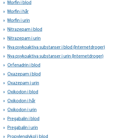
Morfin i blod
Morfin i hår
Morfin i urin
Nitrazepam i blod
Nitrazepam i urin
Nya psykoaktiva substanser i blod (Internetdroger)
Nya psykoaktiva substanser i urin (Internetdroger)
Orfenadrin i blod
Oxazepam i blod
Oxazepam i urin
Oxikodon i blod
Oxikodon i hår
Oxikodon i urin
Pregabalin i blod
Pregabalin i urin
Propylenglykol i blod