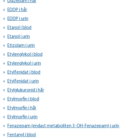
Diazepam i hår
EDDP i hår
EDDP i urin
Etanol i blod
Etanol i urin
Etizolam i urin
Etylenglykol i blod
Etylenglykol i urin
Etylfenidat i blod
Etylfenidat i urin
Etylglukuronid i hår
Etylmorfin i blod
Etylmorfin i hår
Etylmorfin i urin
Fenazepam (endast metaboliten 3-OH-Fenazepam) i urin
Fentanyl i blod