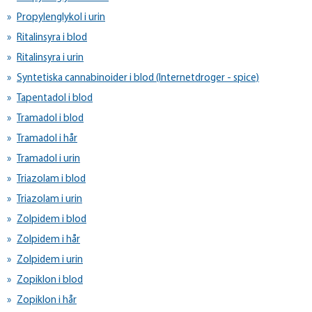
Propylenglykol i urin
Ritalinsyra i blod
Ritalinsyra i urin
Syntetiska cannabinoider i blod (Internetdroger - spice)
Tapentadol i blod
Tramadol i blod
Tramadol i hår
Tramadol i urin
Triazolam i blod
Triazolam i urin
Zolpidem i blod
Zolpidem i hår
Zolpidem i urin
Zopiklon i blod
Zopiklon i hår