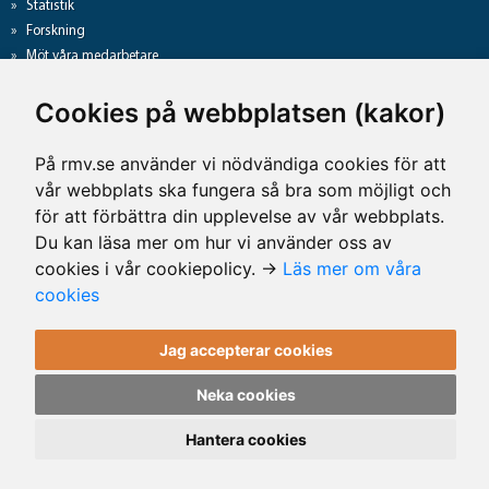
Statistik
Forskning
Möt våra medarbetare
Gå direkt till
Cookies på webbplatsen (kakor)
Analyslista
Hantering av personuppgifter
På rmv.se använder vi nödvändiga cookies för att
Lediga jobb
vår webbplats ska fungera så bra som möjligt och
Tillgänglighet på rmv.se
för att förbättra din upplevelse av vår webbplats.
Du kan läsa mer om hur vi använder oss av
cookies i vår cookiepolicy. →
Läs mer om våra
Kontaktuppgifter
cookies
Rättsmedicinalverket
Jag accepterar cookies
Telefon: 010-483 41 00
E-post: rmv@rmv.se
Neka cookies
Kontakta oss
Hantera cookies