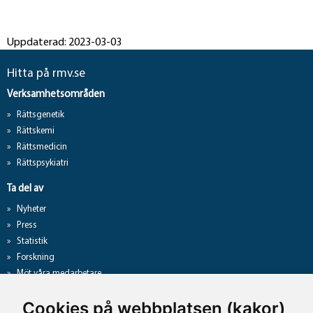
Uppdaterad: 2023-03-03
Hitta på rmv.se
Verksamhetsområden
Rättsgenetik
Rättskemi
Rättsmedicin
Rättspsykiatri
Ta del av
Nyheter
Press
Statistik
Forskning
Möt våra medarbetare
Gå direkt till
Cookies på webbplatsen (kakor)