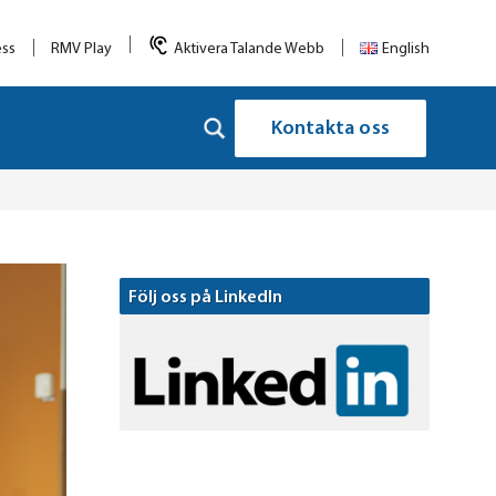
ess
RMV Play
Aktivera Talande Webb
English
Kontakta oss
Följ oss på LinkedIn