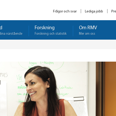
Frågor och svar
Lediga jobb
Pr
d
Forskning
Om RMV
dina närstående
Forskning och statistik
Mer om oss