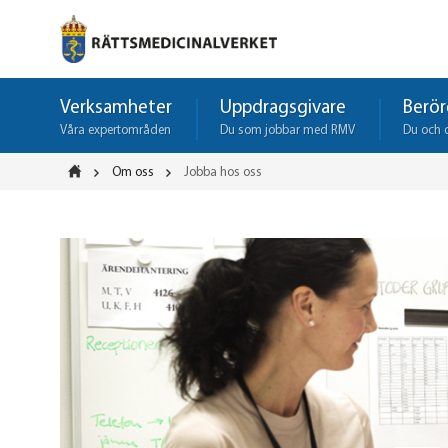
Verksamheter
Uppdragsgivare
Berör
Våra expertområden
Du som jobbar med RMV
Du och 
Om oss
Jobba hos oss