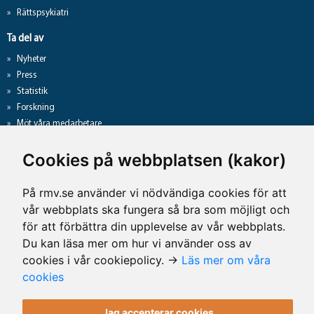
Rättspsykiatri
Ta del av
Nyheter
Press
Statistik
Forskning
Möt våra medarbetare
Gå direkt till
Cookies på webbplatsen (kakor)
Analyslista
Hantering av personuppgifter
På rmv.se använder vi nödvändiga cookies för att
Lediga jobb
vår webbplats ska fungera så bra som möjligt och
Tillgänglighet på rmv.se
för att förbättra din upplevelse av vår webbplats.
Du kan läsa mer om hur vi använder oss av
cookies i vår cookiepolicy. →
Läs mer om våra
Kontaktuppgifter
cookies
Rättsmedicinalverket
Jag accepterar cookies