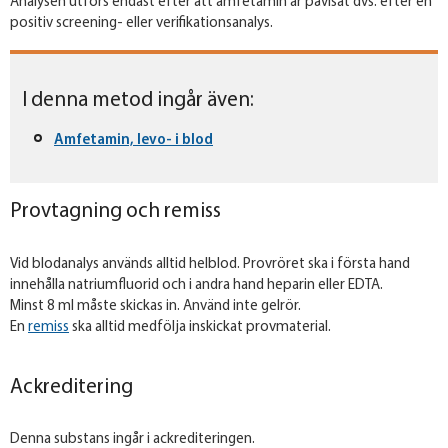
Analysen utförs endast efter att amfetamin är påvisat dvs. efter en
positiv screening- eller verifikationsanalys.
I denna metod ingår även:
Amfetamin, levo- i blod
Provtagning och remiss
Vid blodanalys används alltid helblod. Provröret ska i första hand
innehålla natriumfluorid och i andra hand heparin eller EDTA.
Minst 8 ml måste skickas in. Använd inte gelrör.
En
remiss
ska alltid medfölja inskickat provmaterial.
Ackreditering
Denna substans ingår i ackrediteringen.