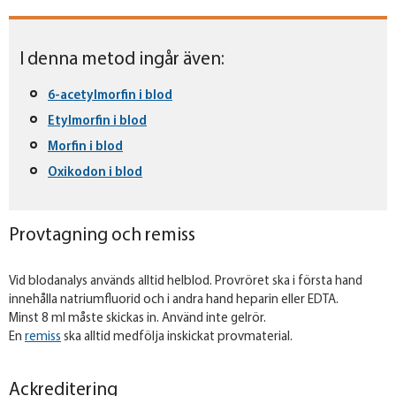
I denna metod ingår även:
6-acetylmorfin i blod
Etylmorfin i blod
Morfin i blod
Oxikodon i blod
Provtagning och remiss
Vid blodanalys används alltid helblod. Provröret ska i första hand
innehålla natriumfluorid och i andra hand heparin eller EDTA.
Minst 8 ml måste skickas in. Använd inte gelrör.
En
remiss
ska alltid medfölja inskickat provmaterial.
Ackreditering