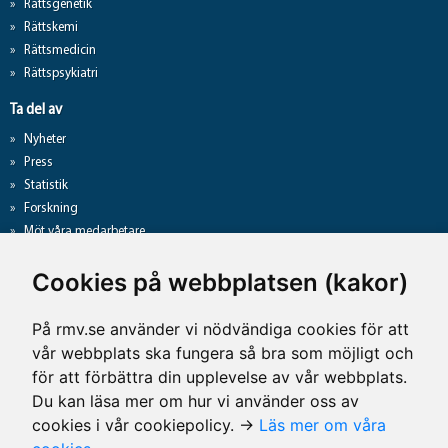
Rättsgenetik
Rättskemi
Rättsmedicin
Rättspsykiatri
Ta del av
Nyheter
Press
Statistik
Forskning
Möt våra medarbetare
Gå direkt till
Cookies på webbplatsen (kakor)
Analyslista
Hantering av personuppgifter
På rmv.se använder vi nödvändiga cookies för att
Lediga jobb
vår webbplats ska fungera så bra som möjligt och
Tillgänglighet på rmv.se
för att förbättra din upplevelse av vår webbplats.
Du kan läsa mer om hur vi använder oss av
cookies i vår cookiepolicy. →
Läs mer om våra
Kontaktuppgifter