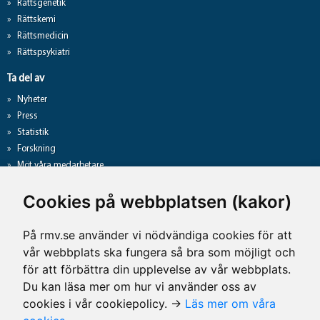
Rättsgenetik
Rättskemi
Rättsmedicin
Rättspsykiatri
Ta del av
Nyheter
Press
Statistik
Forskning
Möt våra medarbetare
Gå direkt till
Cookies på webbplatsen (kakor)
Analyslista
Hantering av personuppgifter
På rmv.se använder vi nödvändiga cookies för att
Lediga jobb
vår webbplats ska fungera så bra som möjligt och
Tillgänglighet på rmv.se
för att förbättra din upplevelse av vår webbplats.
Du kan läsa mer om hur vi använder oss av
cookies i vår cookiepolicy. →
Läs mer om våra
Kontaktuppgifter