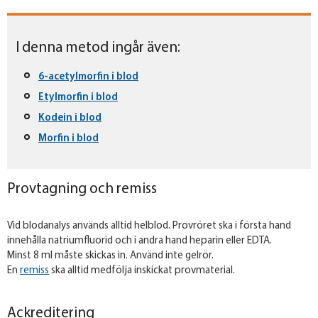
I denna metod ingår även:
6-acetylmorfin i blod
Etylmorfin i blod
Kodein i blod
Morfin i blod
Provtagning och remiss
Vid blodanalys används alltid helblod. Provröret ska i första hand
innehålla natriumfluorid och i andra hand heparin eller EDTA.
Minst 8 ml måste skickas in. Använd inte gelrör.
En
remiss
ska alltid medfölja inskickat provmaterial.
Ackreditering