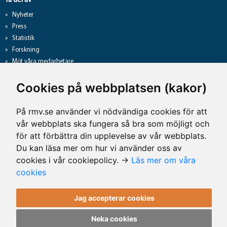
Ta del av
Nyheter
Press
Statistik
Forskning
Möt våra medarbetare
Gå direkt till
Cookies på webbplatsen (kakor)
Analyslista
Hantering av personuppgifter
På rmv.se använder vi nödvändiga cookies för att
Lediga jobb
vår webbplats ska fungera så bra som möjligt och
Tillgänglighet på rmv.se
för att förbättra din upplevelse av vår webbplats.
Du kan läsa mer om hur vi använder oss av
cookies i vår cookiepolicy. →
Läs mer om våra
Kontaktuppgifter
cookies
Rättsmedicinalverket
Jag accepterar cookies
Telefon: 010-483 41 00
E-post: rmv@rmv.se
Neka cookies