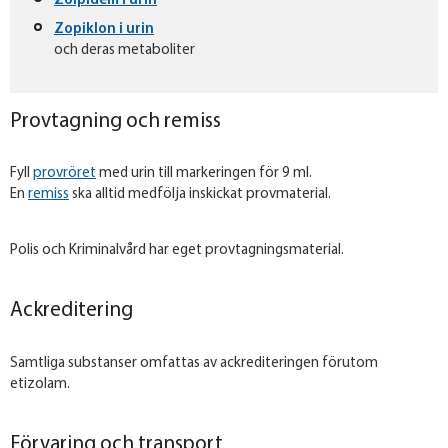
Zolpidem i urin
Zopiklon i urin
och deras metaboliter
Provtagning och remiss
Fyll
provröret
med urin till markeringen för 9 ml.
En
remiss
ska alltid medfölja inskickat provmaterial.
Polis och Kriminalvård har eget provtagningsmaterial.
Ackreditering
Samtliga substanser omfattas av ackrediteringen förutom
etizolam.
Förvaring och transport