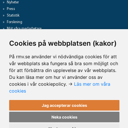
Nyheter
Press
Statistik
Forskning
Möt våra medarbetare
Gå direkt till
Cookies på webbplatsen (kakor)
Analyslista
Hantering av personuppgifter
På rmv.se använder vi nödvändiga cookies för att
Lediga jobb
vår webbplats ska fungera så bra som möjligt och
Tillgänglighet på rmv.se
för att förbättra din upplevelse av vår webbplats.
Du kan läsa mer om hur vi använder oss av
cookies i vår cookiepolicy. →
Läs mer om våra
Kontaktuppgifter
cookies
Rättsmedicinalverket
Jag accepterar cookies
Telefon: 010-483 41 00
E-post: rmv@rmv.se
Neka cookies