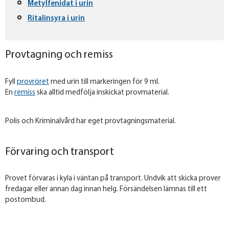
Metylfenidat i urin
Ritalinsyra i urin
Provtagning och remiss
Fyll
provröret
med urin till markeringen för 9 ml.
En
remiss
ska alltid medfölja inskickat provmaterial.
Polis och Kriminalvård har eget provtagningsmaterial.
Förvaring och transport
Provet förvaras i kyla i väntan på transport. Undvik att skicka prover
fredagar eller annan dag innan helg. Försändelsen lämnas till ett
postombud.