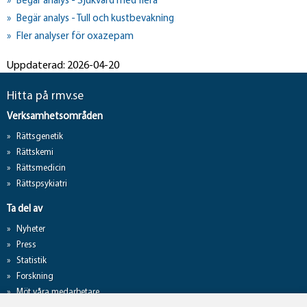
Begär analys - Sjukvård med flera
Begär analys - Tull och kustbevakning
Fler analyser för oxazepam
Uppdaterad: 2026-04-20
Hitta på rmv.se
Verksamhetsområden
Rättsgenetik
Rättskemi
Rättsmedicin
Rättspsykiatri
Ta del av
Nyheter
Press
Statistik
Forskning
Möt våra medarbetare