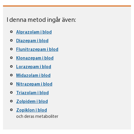
I denna metod ingår även:
Alprazolam i blod
Diazepam i blod
Flunitrazepam i blod
Klonazepam i blod
Lorazepam i blod
Midazolam i blod
Nitrazepam i blod
Triazolam i blod
Zolpidem i blod
Zopiklon i blod
och deras metaboliter