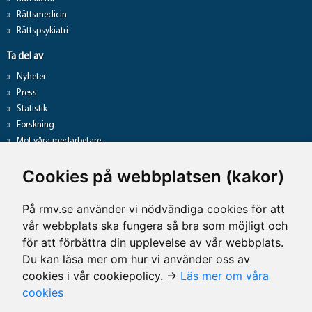
Rättsmedicin
Rättspsykiatri
Ta del av
Nyheter
Press
Statistik
Forskning
Möt våra medarbetare
Gå direkt till
Cookies på webbplatsen (kakor)
Analyslista
Hantering av personuppgifter
På rmv.se använder vi nödvändiga cookies för att
Lediga jobb
vår webbplats ska fungera så bra som möjligt och
Tillgänglighet på rmv.se
för att förbättra din upplevelse av vår webbplats.
Du kan läsa mer om hur vi använder oss av
cookies i vår cookiepolicy. →
Läs mer om våra
Kontaktuppgifter
cookies
Rättsmedicinalverket