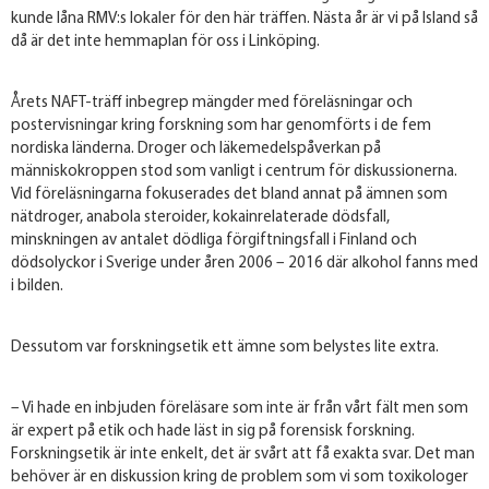
kunde låna RMV:s lokaler för den här träffen. Nästa år är vi på Island så
då är det inte hemmaplan för oss i Linköping.
Årets NAFT-träff inbegrep mängder med föreläsningar och
postervisningar kring forskning som har genomförts i de fem
nordiska länderna. Droger och läkemedelspåverkan på
människokroppen stod som vanligt i centrum för diskussionerna.
Vid föreläsningarna fokuserades det bland annat på ämnen som
nätdroger, anabola steroider, kokainrelaterade dödsfall,
minskningen av antalet dödliga förgiftningsfall i Finland och
dödsolyckor i Sverige under åren 2006 – 2016 där alkohol fanns med
i bilden.
Dessutom var forskningsetik ett ämne som belystes lite extra.
– Vi hade en inbjuden föreläsare som inte är från vårt fält men som
är expert på etik och hade läst in sig på forensisk forskning.
Forskningsetik är inte enkelt, det är svårt att få exakta svar. Det man
behöver är en diskussion kring de problem som vi som toxikologer