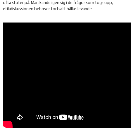
ofta stöter på. Man kände igen sig i de frågor som togs upp,
etikdiskussionen behöver fortsatt hållas levande.