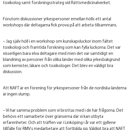
toxikolog samt forskningsstrateg vid Rättsmedicinalverket.
Förutom diskussioner yrkespersoner emellan hölls ett antal
workshops där deltagarna fick prova på att arbeta tillsammans.
– Jag själv höll i en workshop om kunskapsluckor inom fältet
toxikologi och framtida forskning som kan fylla luckorna. Det var
visserligen bara elva deltagare med men det var samtidigt en
blandning av personer från olika länder med olika yrkesbakgrund
som kemister, läkare och toxikologer. Det blev en väldigt bra
diskussion.
Att NAFT är en förening för yrkespersoner från de nordiska länderna
är ingen slump.
– Vi har samma problem som vi brottas med i de här frågorna. Det
behövs ett samarbete över gränserna där vi kan utbyta
erfarenheter. Och att träffen var i Linköping i år var ett gyllene
tillfälle för RMV:s medarbetare att fortbilda sig. Väldigt bra att NAFT