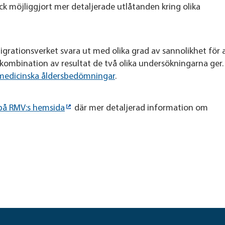
ock möjliggjort mer detaljerade utlåtanden kring olika
igrationsverket svara ut med olika grad av sannolikhet för 
n kombination av resultat de två olika undersökningarna ger
medicinska åldersbedömningar
.
på RMV:s hemsida
där mer detaljerad information om