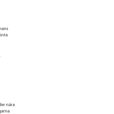
mans
 inte
r
der nära
garna