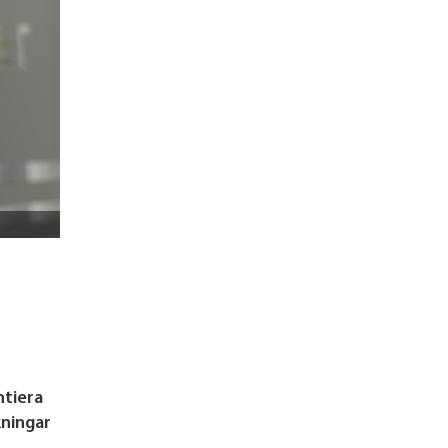
ntiera
kningar