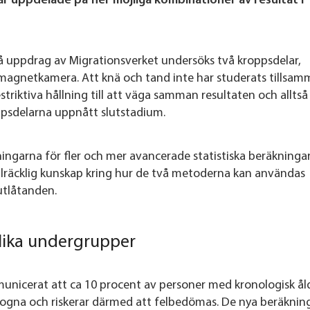
r uppdelade på fler möjliga kombinationer av resultat i
 uppdrag av Migrationsverket undersöks två kroppsdelar,
gnetkamera. Att knä och tand inte har studerats tillsam
triktiva hållning till att väga samman resultaten och alltså
ppsdelarna uppnått slutstadium.
tningarna för fler och mer avancerade statistiska beräkninga
illräcklig kunskap kring hur de två metoderna kan användas
utlåtanden.
olika undergrupper
nicerat att ca 10 procent av personer med kronologisk ål
 mogna och riskerar därmed att felbedömas. De nya beräknin