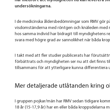
har medfört att myndigheten nu kan leverera sva
undersökningarna.
I de medicinska åldersbedömningar som RMV gör på
visdomständerna med röntgen och knäleden med ma
hos samma individ har bidragit till myndighetens res
svara med högre grad av sannolikhet när båda kro
I takt med att fler studier publicerats har förutsät
förbättrats och myndigheten ser nu att det finns t
tillsammans för att ytterligare kunna differentiera 
Mer detaljerade utlåtanden kring 
I gruppen pojkar/män har RMV sedan tidigare kommu
18 år (15-17,9 år) har en eller båda kroppsdelarna