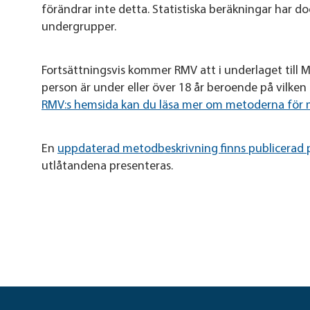
förändrar inte detta. Statistiska beräkningar har d
undergrupper.
Fortsättningsvis kommer RMV att i underlaget till M
person är under eller över 18 år beroende på vilke
RMV:s hemsida kan du läsa mer om metoderna för 
En
uppdaterad metodbeskrivning finns publicerad 
utlåtandena presenteras.