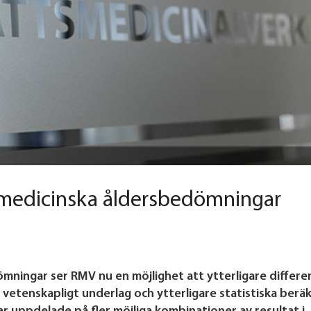
i medicinska åldersbedömningar
mningar ser RMV nu en möjlighet att ytterligare differe
 vetenskapligt underlag och ytterligare statistiska berä