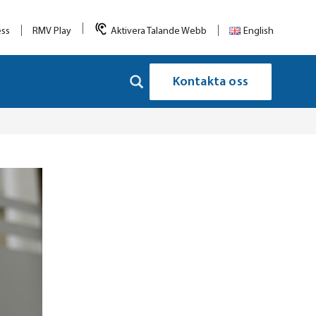
ess
RMV Play
Aktivera Talande Webb
English
Kontakta oss