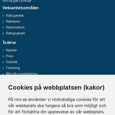
Hitta på rmv.se
Verksamhetsområden
Rättsgenetik
Rättskemi
Rättsmedicin
Rättspsykiatri
Ta del av
Nyheter
Press
Statistik
Forskning
Möt våra medarbetare
Gå direkt till
Cookies på webbplatsen (kakor)
Analyslista
Hantering av personuppgifter
På rmv.se använder vi nödvändiga cookies för att
Lediga jobb
vår webbplats ska fungera så bra som möjligt och
Tillgänglighet på rmv.se
för att förbättra din upplevelse av vår webbplats.