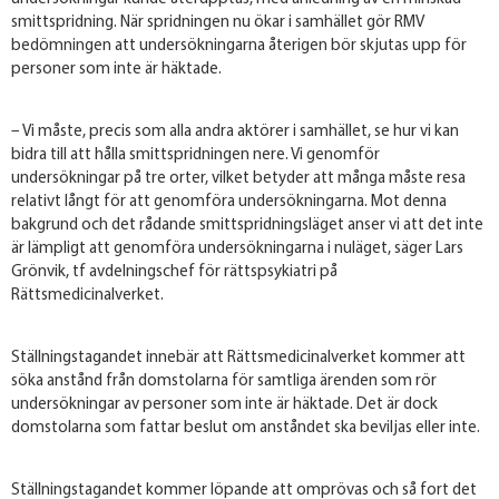
smittspridning. När spridningen nu ökar i samhället gör RMV
bedömningen att undersökningarna återigen bör skjutas upp för
personer som inte är häktade.
– Vi måste, precis som alla andra aktörer i samhället, se hur vi kan
bidra till att hålla smittspridningen nere. Vi genomför
undersökningar på tre orter, vilket betyder att många måste resa
relativt långt för att genomföra undersökningarna. Mot denna
bakgrund och det rådande smittspridningsläget anser vi att det inte
är lämpligt att genomföra undersökningarna i nuläget, säger Lars
Grönvik, tf avdelningschef för rättspsykiatri på
Rättsmedicinalverket.
Ställningstagandet innebär att Rättsmedicinalverket kommer att
söka anstånd från domstolarna för samtliga ärenden som rör
undersökningar av personer som inte är häktade. Det är dock
domstolarna som fattar beslut om anståndet ska beviljas eller inte.
Ställningstagandet kommer löpande att omprövas och så fort det