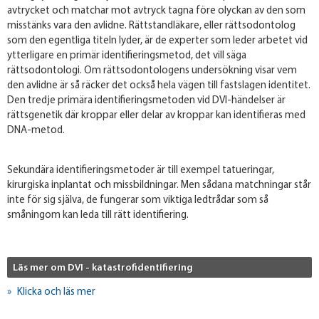
avtrycket och matchar mot avtryck tagna före olyckan av den som
misstänks vara den avlidne. Rättstandläkare, eller rättsodontolog
som den egentliga titeln lyder, är de experter som leder arbetet vid
ytterligare en primär identifieringsmetod, det vill säga
rättsodontologi. Om rättsodontologens undersökning visar vem
den avlidne är så räcker det också hela vägen till fastslagen identitet.
Den tredje primära identifieringsmetoden vid DVI-händelser är
rättsgenetik där kroppar eller delar av kroppar kan identifieras med
DNA-metod.
Sekundära identifieringsmetoder är till exempel tatueringar,
kirurgiska inplantat och missbildningar. Men sådana matchningar står
inte för sig själva, de fungerar som viktiga ledtrådar som så
småningom kan leda till rätt identifiering.
Läs mer om DVI - katastrofidentifiering
Klicka och läs mer