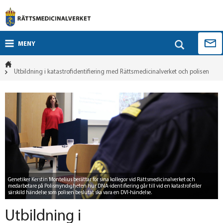
MENY
Utbildning i katastrofidentifiering med Rättsmedicinalverket och polisen
Genetiker Kerstin Montelius berättar för sina kollegor vid Rättsmedicinalverket och
medarbetare på Polismyndigheten hur DNA-identifiering går till vid en katastrof eller
särskild händelse som polisen beslutat ska vara en DVI-händelse.
Utbildning i