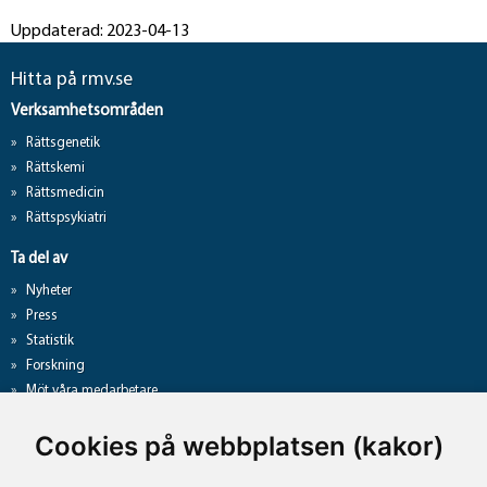
Uppdaterad: 2023-04-13
Hitta på rmv.se
Verksamhetsområden
Rättsgenetik
Rättskemi
Rättsmedicin
Rättspsykiatri
Ta del av
Nyheter
Press
Statistik
Forskning
Möt våra medarbetare
Gå direkt till
Cookies på webbplatsen (kakor)
Analyslista