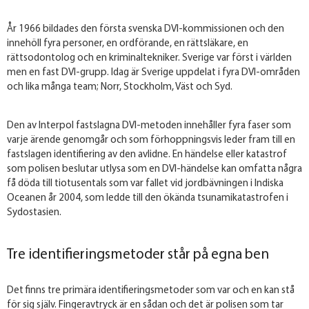
År 1966 bildades den första svenska DVI-kommissionen och den
innehöll fyra personer, en ordförande, en rättsläkare, en
rättsodontolog och en kriminaltekniker. Sverige var först i världen
men en fast DVI-grupp. Idag är Sverige uppdelat i fyra DVI-områden
och lika många team; Norr, Stockholm, Väst och Syd.
Den av Interpol fastslagna DVI-metoden innehåller fyra faser som
varje ärende genomgår och som förhoppningsvis leder fram till en
fastslagen identifiering av den avlidne. En händelse eller katastrof
som polisen beslutar utlysa som en DVI-händelse kan omfatta några
få döda till tiotusentals som var fallet vid jordbävningen i Indiska
Oceanen år 2004, som ledde till den ökända tsunamikatastrofen i
Sydostasien.
Tre identifieringsmetoder står på egna ben
Det finns tre primära identifieringsmetoder som var och en kan stå
för sig själv. Fingeravtryck är en sådan och det är polisen som tar