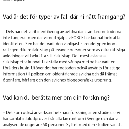
Vad är det för typer av fall där ni nått framgång?
– Dels har det varit identifiering av avlidna där standardmetoderna
inte fungerat men där vi med hjälp av FORCE har kunnat bekräfta
identiteten. Sen har det varit den vanligaste ärendetypen inom
rättsgenetiken: släktskap på levande personer som av olika rättsliga
anledningar vill bekräfta sitt släktskap. Det mest avlägsna
släktskapet vi kunnat fastställa med vår nya metod har varit en
förälders kusin. Utöver det har metoden också använts för att ge
information till polisen om oidentifierade avlidna och då främst
ögonfärg, hårfärg och den avlidnes biogeografiska ursprung.
Vad kan du berätta mer om din forskning?
– Det som också är verksamhetsnära forskning är en studie där vi
har samlat in blodprover från alla län runt om i Sverige och där vi
analyserade ungefär 550 personer. Syftet med den studien var att