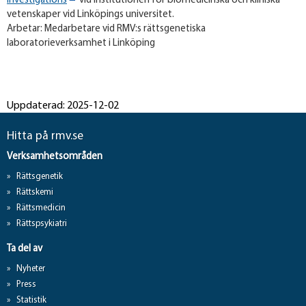
investigations
vid institutionen för biomedicinska och kliniska
vetenskaper vid Linköpings universitet.
Arbetar: Medarbetare vid RMV:s rättsgenetiska
laboratorieverksamhet i Linköping​
Uppdaterad: 2025-12-02
Hitta på rmv.se
Verksamhetsområden
Rättsgenetik
Rättskemi
Rättsmedicin
Rättspsykiatri
Ta del av
Nyheter
Press
Statistik