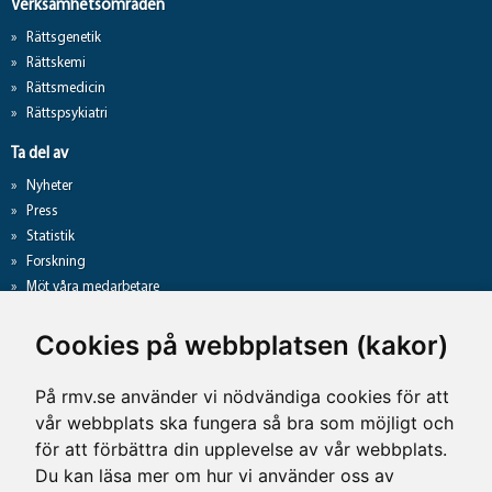
Verksamhetsområden
Rättsgenetik
Rättskemi
Rättsmedicin
Rättspsykiatri
Ta del av
Nyheter
Press
Statistik
Forskning
Möt våra medarbetare
Gå direkt till
Cookies på webbplatsen (kakor)
Analyslista
Hantering av personuppgifter
På rmv.se använder vi nödvändiga cookies för att
Lediga jobb
vår webbplats ska fungera så bra som möjligt och
Tillgänglighet på rmv.se
för att förbättra din upplevelse av vår webbplats.
Du kan läsa mer om hur vi använder oss av