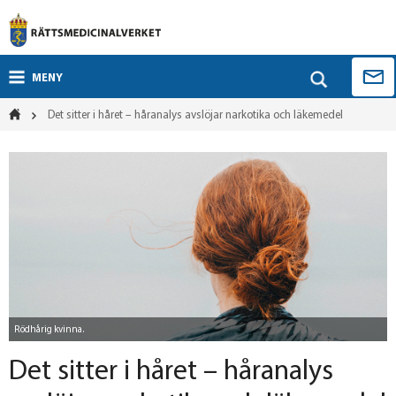
MENY
Det sitter i håret – håranalys avslöjar narkotika och läkemedel
Rödhårig kvinna.
Det sitter i håret – håranalys