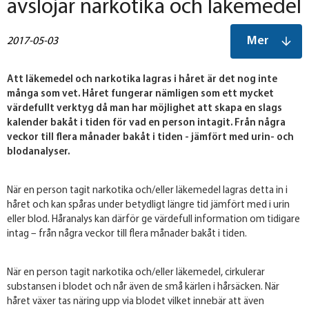
avslöjar narkotika och läkemedel
Mer
2017-05-03
Att läkemedel och narkotika lagras i håret är det nog inte
många som vet. Håret fungerar nämligen som ett mycket
värdefullt verktyg då man har möjlighet att skapa en slags
kalender bakåt i tiden för vad en person intagit. Från några
veckor till flera månader bakåt i tiden - jämfört med urin- och
blodanalyser.
När en person tagit narkotika och/eller läkemedel lagras detta in i
håret och kan spåras under betydligt längre tid jämfört med i urin
eller blod. Håranalys kan därför ge värdefull information om tidigare
intag – från några veckor till flera månader bakåt i tiden.
När en person tagit narkotika och/eller läkemedel, cirkulerar
substansen i blodet och når även de små kärlen i hårsäcken. När
håret växer tas näring upp via blodet vilket innebär att även