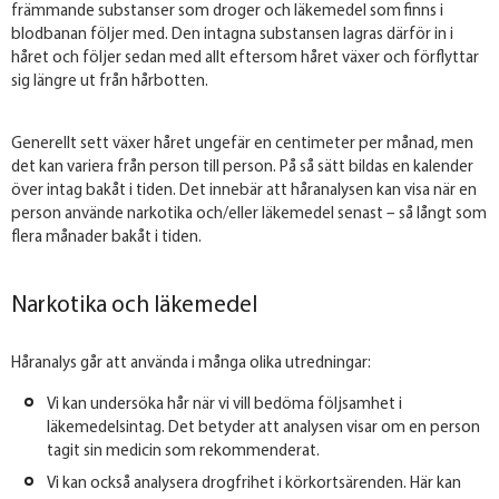
främmande substanser som droger och läkemedel som finns i
blodbanan följer med. Den intagna substansen lagras därför in i
håret och följer sedan med allt eftersom håret växer och förflyttar
sig längre ut från hårbotten.
Generellt sett växer håret ungefär en centimeter per månad, men
det kan variera från person till person. På så sätt bildas en kalender
över intag bakåt i tiden. Det innebär att håranalysen kan visa när en
person använde narkotika och/eller läkemedel senast – så långt som
flera månader bakåt i tiden.
Narkotika och läkemedel
Håranalys går att använda i många olika utredningar:
Vi kan undersöka hår när vi vill bedöma följsamhet i
läkemedelsintag. Det betyder att analysen visar om en person
tagit sin medicin som rekommenderat.
Vi kan också analysera drogfrihet i körkortsärenden. Här kan