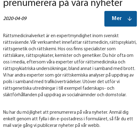
prenumerera på våra nyheter
Mer
2020-04-09
Rättsmedicinalverket är en expertmyndighet inom svenskt
rättsväsende. Vår verksamhet innefattar rättsmedicin, rättspsykiatri,
rättsgenetik och rättskemi. Hos oss finns specialister som
rättsläkare, rättspsykiater, kemister och genetiker. Du hör ofta om
oss i media, eftersom våra experter utför rättsmedicinska och
rättspsykiatriska undersökningar, bland annat i samband med brott.
Vi har andra experter som gör rättskemiska analyser på uppdrag av
polis i samband med trafiköverträdelser. Utöver det utför vi
rättsgenetiska utredningar i till exempel faderskaps- och
släktförhållanden på uppdrag av socialnämnder och domstolar.
Nu har du möjlighet att prenumerera på våra nyheter. Anmäl dig
enkelt genom att fylla i din e-postadress i formuläret, så får du ett
mail varje gång vi publicerar nyheter på vår webb.