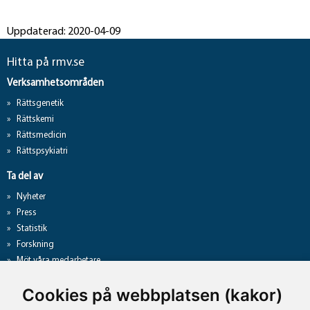
Uppdaterad: 2020-04-09
Hitta på rmv.se
Verksamhetsområden
Rättsgenetik
Rättskemi
Rättsmedicin
Rättspsykiatri
Ta del av
Nyheter
Press
Statistik
Forskning
Möt våra medarbetare
Gå direkt till
Cookies på webbplatsen (kakor)
Analyslista