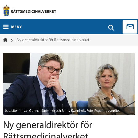
MENY
Ny generaldirektör för Rättsmedicinalverket
Justititeminister Gunnar Strömmer och Jenny Kvarnholt. Foto: Regeringskansliet
Ny generaldirektör för
Rättsmedicinalverket