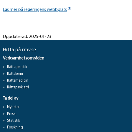
Läs mer på regeringens webbplats
Uppdaterad: 2025-01-23
Hitta på rmv.se
Verksamhetsområden
Rättsgenetik
Rättskemi
Rättsmedicin
Rättspsykiatri
Ta del av
Nyheter
Press
Statistik
Forskning