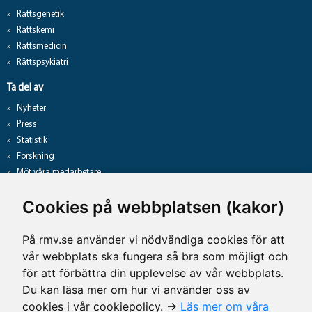
Rättsgenetik
Rättskemi
Rättsmedicin
Rättspsykiatri
Ta del av
Nyheter
Press
Statistik
Forskning
Möt våra medarbetare
Gå direkt till
Cookies på webbplatsen (kakor)
Analyslista
Hantering av personuppgifter
På rmv.se använder vi nödvändiga cookies för att
Lediga jobb
vår webbplats ska fungera så bra som möjligt och
Tillgänglighet på rmv.se
för att förbättra din upplevelse av vår webbplats.
Du kan läsa mer om hur vi använder oss av
cookies i vår cookiepolicy. →
Läs mer om våra