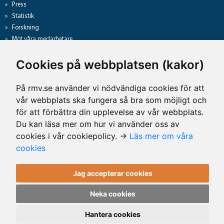
Press
Statistik
Forskning
Möt våra medarbetare
Gå direkt till
Cookies på webbplatsen (kakor)
Analyslista
Hantering av personuppgifter
På rmv.se använder vi nödvändiga cookies för att
Lediga jobb
vår webbplats ska fungera så bra som möjligt och
Tillgänglighet på rmv.se
för att förbättra din upplevelse av vår webbplats.
Du kan läsa mer om hur vi använder oss av
cookies i vår cookiepolicy. →
Läs mer om våra
Kontaktuppgifter
cookies
Rättsmedicinalverket
Jag accepterar cookies
Telefon: 010-483 41 00
E-post: rmv@rmv.se
Neka cookies
Kontakta oss
Hantera cookies