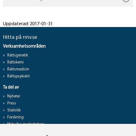
Uppdaterad: 2017-01-31
Hitta på rmv.se
Verksamhetsområden
Rättsgenetik
Rättskemi
Rättsmedicin
Rättspsykiatri
Ta del av
Nyheter
Press
Statistik
Forskning
Möt våra medarbetare
Gå direkt till