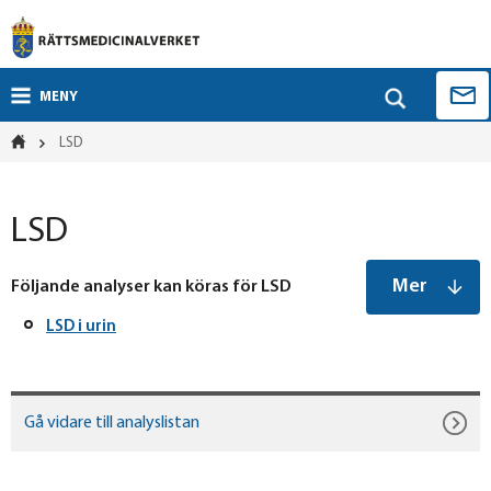
MENY
LSD
LSD
Mer
Följande analyser kan köras för LSD
LSD i urin
Gå vidare till analyslistan