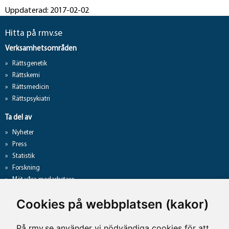
Uppdaterad: 2017-02-02
Hitta på rmv.se
Verksamhetsområden
Rättsgenetik
Rättskemi
Rättsmedicin
Rättspsykiatri
Ta del av
Nyheter
Press
Statistik
Forskning
Möt våra medarbetare
Gå direkt till
Cookies på webbplatsen (kakor)
Analyslista
Hantering av personuppgifter
På rmv.se använder vi nödvändiga cookies för att