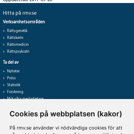
Uppdaterad: 2017-09-28
Hitta på rmv.se
Verksamhetsområden
Rättsgenetik
Rättskemi
Rättsmedicin
Rättspsykiatri
Ta del av
Nyheter
Press
Statistik
Forskning
Möt våra medarbetare
Gå direkt till
Cookies på webbplatsen (kakor)
Analyslista
Hantering av personuppgifter
På rmv.se använder vi nödvändiga cookies för att
Lediga jobb