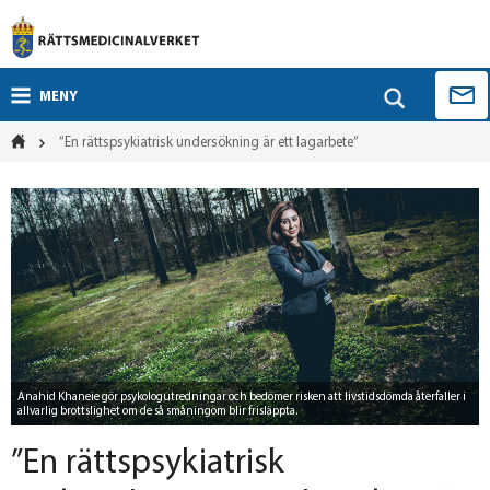
MENY
”En rättspsykiatrisk undersökning är ett lagarbete”
Anahid Khaneie gör psykologutredningar och bedömer risken att livstidsdömda återfaller i
allvarlig brottslighet om de så småningom blir frisläppta.
”En rättspsykiatrisk