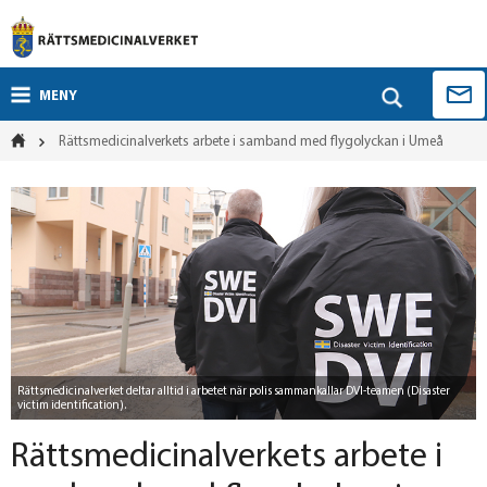
MENY
Rättsmedicinalverkets arbete i samband med flygolyckan i Umeå
Rättsmedicinalverket deltar alltid i arbetet när polis sammankallar DVI-teamen (Disaster
victim identification).
Rättsmedicinalverkets arbete i