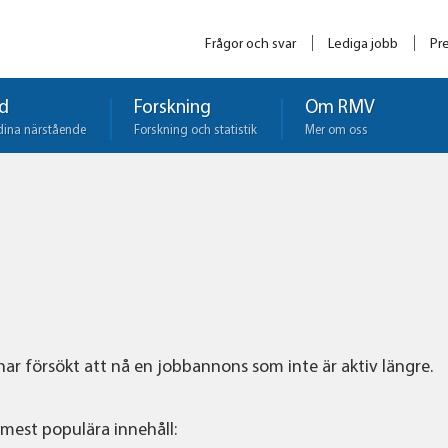
Frågor och svar
Lediga jobb
Pr
d
Forskning
Om RMV
dina närstående
Forskning och statistik
Mer om oss
 har försökt att nå en jobbannons som inte är aktiv längre.
 mest populära innehåll: