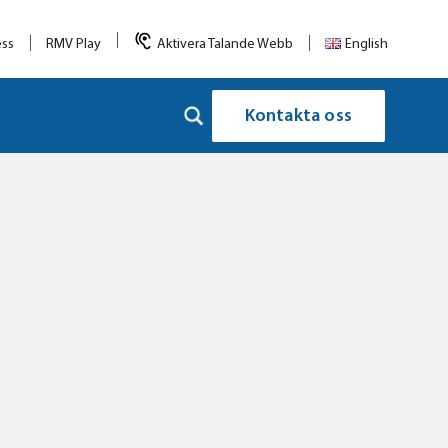
ess
RMV Play
Aktivera Talande Webb
English
Kontakta oss