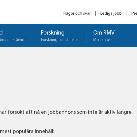
Frågor och svar
Lediga jobb
Pr
d
Forskning
Om RMV
dina närstående
Forskning och statistik
Mer om oss
 har försökt att nå en jobbannons som inte är aktiv längre.
 mest populära innehåll: