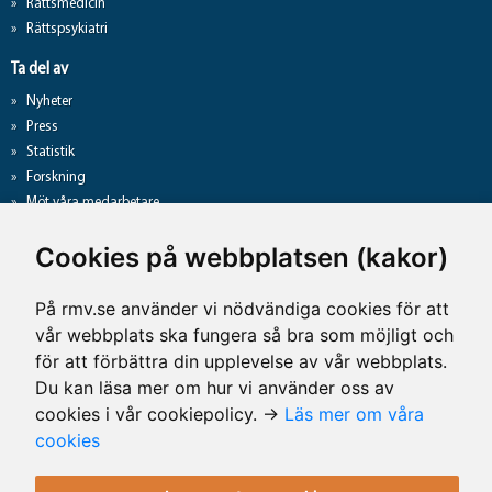
Rättsmedicin
Rättspsykiatri
Ta del av
Nyheter
Press
Statistik
Forskning
Möt våra medarbetare
Gå direkt till
Cookies på webbplatsen (kakor)
Analyslista
Hantering av personuppgifter
På rmv.se använder vi nödvändiga cookies för att
Lediga jobb
vår webbplats ska fungera så bra som möjligt och
Tillgänglighet på rmv.se
för att förbättra din upplevelse av vår webbplats.
Du kan läsa mer om hur vi använder oss av
cookies i vår cookiepolicy. →
Läs mer om våra
Kontaktuppgifter
cookies
Rättsmedicinalverket